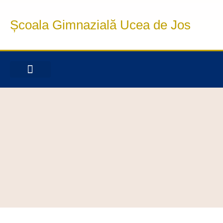
Școala Gimnazială Ucea de Jos
INFORMAȚII DE INTERES PUBLIC
OFERTA EDUCAȚIONALĂ