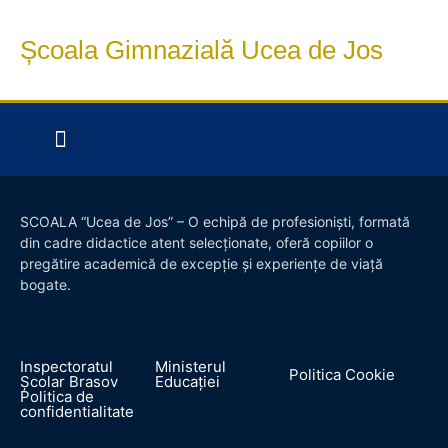
Școala Gimnazială Ucea de Jos
INFORMAȚII DE INTERES PUBLIC
OFERTA EDUCAȚIONALĂ
SCOALA “Ucea de Jos” – O echipă de profesioniști, formată
din cadre didactice atent selecționate, oferă copiilor o
pregătire academică de excepție și experiențe de viață
bogate.
Inspectoratul
Ministerul
Politica Cookie
Școlar Brasov
Educației
Politica de
confidentialitate