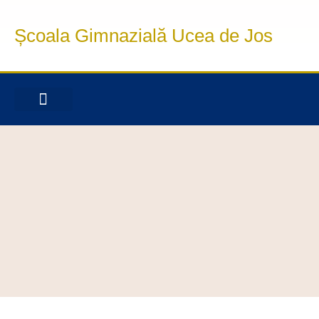
Școala Gimnazială Ucea de Jos
INFORMAȚII DE INTERES PUBLIC
OFERTA EDUCAȚIONALĂ