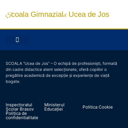
Școala Gimnazială Ucea de Jos
INFORMAȚII DE INTERES PUBLIC
OFERTA EDUCAȚIONALĂ
SCOALA “Ucea de Jos” – O echipă de profesioniști, formată
din cadre didactice atent selecționate, oferă copiilor o
pregătire academică de excepție și experiențe de viață
bogate.
Inspectoratul
Ministerul
Politica Cookie
Școlar Brasov
Educației
Politica de
confidentialitate